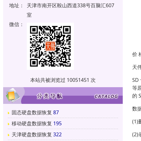
地址：
天津市南开区鞍山西道338号百脑汇607
室
微信：
价 
天
SD
本站共被浏览过 10051451 次
等
的
数
固态硬盘数据恢复
87
(1)
移动硬盘数据恢复
195
(2)
天津硬盘数据恢复
322