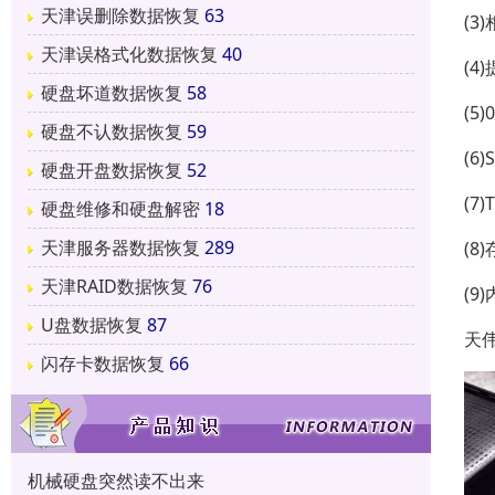
天津误删除数据恢复
63
(3)
天津误格式化数据恢复
40
(4)
硬盘坏道数据恢复
58
(5)
硬盘不认数据恢复
59
(6)
硬盘开盘数据恢复
52
(7)
硬盘维修和硬盘解密
18
天津服务器数据恢复
289
(8)
天津RAID数据恢复
76
(9)
U盘数据恢复
87
天
闪存卡数据恢复
66
机械硬盘突然读不出来