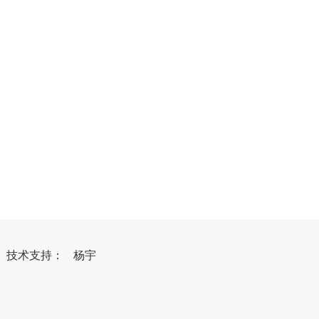
）
技
术
支
持
：
杨宇