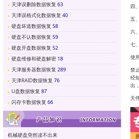
天津误删除数据恢复
63
四
天津误格式化数据恢复
40
五
硬盘坏道数据恢复
58
六
硬盘不认数据恢复
59
七
硬盘开盘数据恢复
52
使
硬盘维修和硬盘解密
18
天津服务器数据恢复
289
禁
经
天津RAID数据恢复
76
出
U盘数据恢复
87
天
闪存卡数据恢复
66
机械硬盘突然读不出来