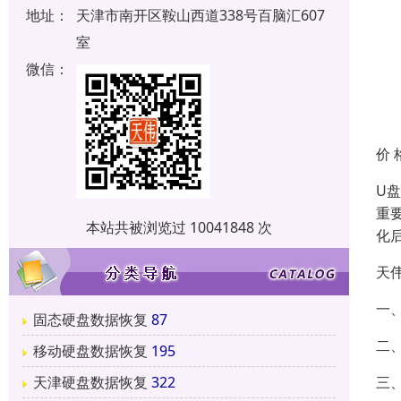
地址：
天津市南开区鞍山西道338号百脑汇607
室
微信：
价 
U
重
本站共被浏览过 10041848 次
化
天
一
固态硬盘数据恢复
87
二
移动硬盘数据恢复
195
三
天津硬盘数据恢复
322